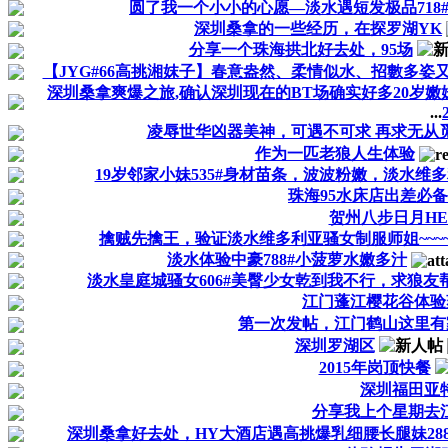
圆了我一个小小的心愿—淡水遇短发极品718
深圳桑拿的一些经历，在探罗湖YK
分享一个珠海拱北好去处，95场
【JYG#66高挑湘妺子】春意盎然、柔情似水、招數多姿
深圳桑拿爽爆之旅,确认深圳现在的BT场确实好多20岁
...
凌辱世华凶器美神，可遇不可求 再求无从
作为一匹老狼人生体验
19岁邻家小妹535#身材苗条，波波粉嫩，淡水维
珠海95水床店出差必备
贺州八步日月HE
擒贼先擒王，验证淡水维多利亚骚女制服师姐~~~~~
淡水体验中豪788#小菠萝水嫩多汁
淡水皇庭城骚女606#美臀少女乾到我不行，求狼友
江门蓬江樱花谷体验
第一次发帖，江门鹤山这里有
深圳罗湖区
2015年岗顶快餐
深圳福田亚
分享我上个星期去
深圳桑拿好去处，HY大酒店遇高挑爆乳细腰长腿妹28