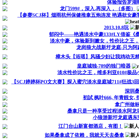
体验报告罗湖
龙门599#，深入.再深入，（多图）
【参赛SCJ杯】烟雨杭州保健推拿五炮连发 艳遇欲女豪
2013.10.8玩
郁闷中——艳遇淡水中豪133#LY借鉴《
淡水中豪，体验新到嫩女，性价比之王
龙岗狼大战新圩龙庭-只为阿
樟木头【浴瑶】风骚少妇让我鸡动无
皇庭城独-789的独门暗器
淡水性价比之王，维多利亚010#极品
【SCJ婷婷杯PO文大赛】探入蜜穴淡水皇庭城711#狂战3回
深圳
初試 枫叶666, 年青靚女, 指
拿广州做
桑拿只是一种享受过程淡水阿龙
小狼游新圩龙庭遇东
江门台山新富都酒店，有图！
如果桑拿成了依赖，我就天天去桑拿