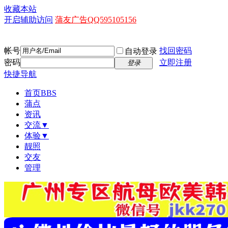
收藏本站
开启辅助访问
蒲友广告QQ595105156
帐号
找回密码
自动登录
密码
立即注册
登录
快捷导航
首页
BBS
蒲点
资讯
交流▼
体验▼
靓照
交友
管理