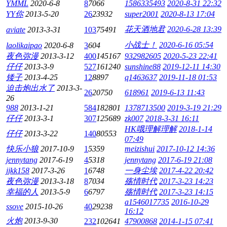
YMML
2020-6-8
8
7066
1586335493
2020-8-31 22:32
YY你
2013-5-20
26
23932
super2001
2020-8-13 17:04
花天酒地君
2020-6-28 13:39
aviate
2013-3-31
103
75491
小战士！
2020-6-16 05:54
laolikaipao
2020-6-8
3
604
夜色弥漫
2013-3-12
400
145167
932982605
2020-5-23 22:41
仔仔
2013-3-9
527
161240
sunshine88
2019-12-11 14:30
矮子
2013-4-25
12
8897
q1463637
2019-11-18 01:53
迫击炮出水了
2013-3-
26
20750
618961
2019-6-13 11:43
26
988
2013-1-21
584
182801
1378713500
2019-3-19 21:29
仔仔
2013-3-1
307
125689
zk007
2018-3-31 16:11
HK哦理解理解
2018-1-14
仔仔
2013-3-22
140
80553
07:49
快乐小狼
2017-10-9
1
5359
meizishui
2017-10-12 14:36
jennytang
2017-6-19
4
5318
jennytang
2017-6-19 21:08
jjkk158
2017-3-26
1
6748
一身尘埃
2017-4-22 20:42
夜色弥漫
2013-3-18
8
7034
殇情时代
2017-3-23 14:23
幸福的人
2013-5-9
6
6797
殇情时代
2017-3-23 14:15
a1546017735
2016-10-29
ssove
2015-10-26
40
29238
16:12
火炮
2013-9-30
232
102641
47900868
2014-1-15 07:41