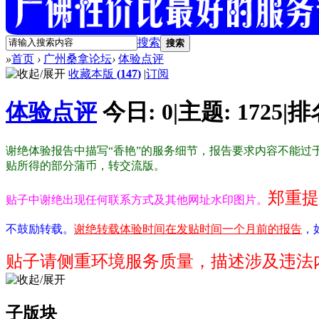
搜索
搜索
»
首页
›
广州桑拿论坛
›
体验点评
收藏本版
(
147
)
|
订阅
体验点评
今日:
0
|
主题:
1725
|
排
谢绝体验报告中描写“香艳”的服务细节，报告要求内容不能过于
贴所得的部分蒲币，转交流版。
郑重提
贴子中谢绝出现任何联系方式及其他网址水印图片。
不鼓励转载。
谢绝转载体验时间在发贴时间一个月前的报告
，
贴子请侧重环境服务质量，描述涉及违法
子版块