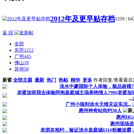
2012年及更早贴存档
1259
/
6
返 回
全部
东莞
1212
广州
445
佛山
18
其他
50
新窗
全部主题
最新
热门
热帖
精华
更多
作者
回复/查看
最后
淡水中豪国际个人体验，极品超模78
老婆加班我去体验阿炮皇庭城主场美艳情人799#老婆
...
广州小狼到淡水天维见证实况...
惠州神奇站街约30人
惠州HG
惠州现场选
老朋友相约，验证淡水皇庭城631#粉嫩波霸