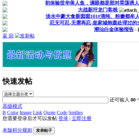
初体验世华美人鱼，满眼都是那对晃荡诱
大战新圩龙门客栈
淡水中豪大食新囡囡101#清纯、粉嫩都牟
忍无可忍-无需再忍-皇家城炮轰处理过的女3
潮汕白金体验报告
-
返 回
快速发帖
还可输入
80
高级模式
B
Color
Image
Link
Quote
Code
Smilies
您需要登录后才可以发帖
登录
|
立即注册
本版积分规则
发表帖子