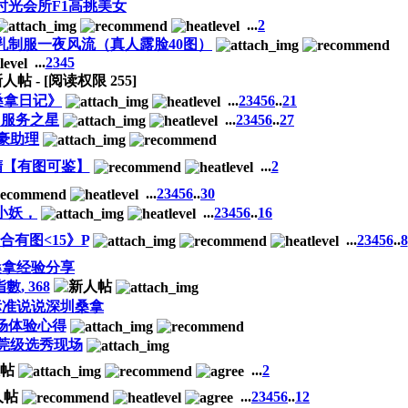
时光会所F1高挑美女
...
2
乳制服一夜风流（真人露脸40图）
...
2
3
4
5
- [阅读权限
255
]
桑拿日记》
...
2
3
4
5
6
..
21
，服务之星
...
2
3
4
5
6
..
27
豪助理
精【有图可鉴】
...
2
...
2
3
4
5
6
..
30
小妖，
...
2
3
4
5
6
..
16
合有图<15》P
...
2
3
4
5
6
..
8
桑拿经验分享
數, 368
标准说说深圳桑拿
场体验心得
莞级选秀现场
...
2
...
2
3
4
5
6
..
12