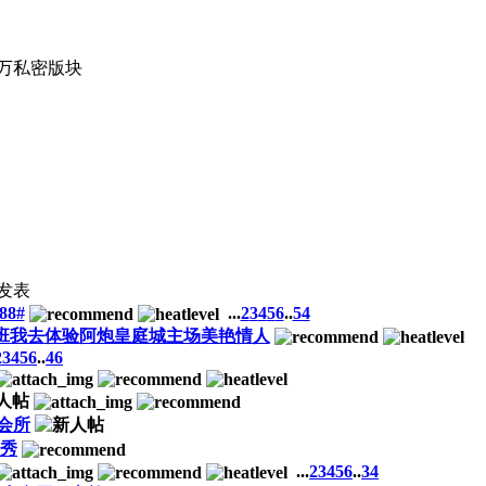
4万
私密版块
发表
8#
...
2
3
4
5
6
..
54
加班我去体验阿炮皇庭城主场美艳情人
2
3
4
5
6
..
46
会所
秀
...
2
3
4
5
6
..
34