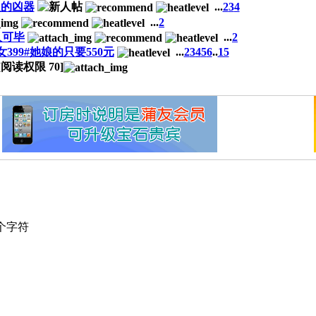
人的凶器
...
2
3
4
...
2
人可毕
...
2
99#她娘的只要550元
...
2
3
4
5
6
..
15
 [阅读权限
70
]
个字符