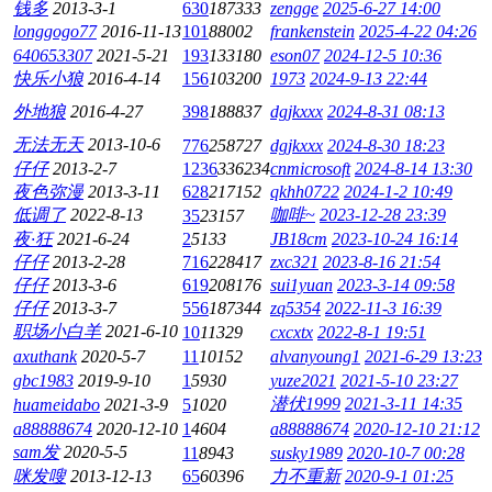
钱多
2013-3-1
630
187333
zengge
2025-6-27 14:00
longgogo77
2016-11-13
101
88002
frankenstein
2025-4-22 04:26
640653307
2021-5-21
193
133180
eson07
2024-12-5 10:36
快乐小狼
2016-4-14
156
103200
1973
2024-9-13 22:44
外地狼
2016-4-27
398
188837
dgjkxxx
2024-8-31 08:13
无法无天
2013-10-6
776
258727
dgjkxxx
2024-8-30 18:23
仔仔
2013-2-7
1236
336234
cnmicrosoft
2024-8-14 13:30
夜色弥漫
2013-3-11
628
217152
qkhh0722
2024-1-2 10:49
低调了
2022-8-13
咖啡~
2023-12-28 23:39
35
23157
夜·狂
2021-6-24
2
5133
JB18cm
2023-10-24 16:14
仔仔
2013-2-28
716
228417
zxc321
2023-8-16 21:54
仔仔
2013-3-6
619
208176
sui1yuan
2023-3-14 09:58
仔仔
2013-3-7
556
187344
zq5354
2022-11-3 16:39
职场小白羊
2021-6-10
10
11329
cxcxtx
2022-8-1 19:51
axuthank
2020-5-7
11
10152
alvanyoung1
2021-6-29 13:23
gbc1983
2019-9-10
1
5930
yuze2021
2021-5-10 23:27
潜伏1999
2021-3-11 14:35
huameidabo
2021-3-9
5
1020
a88888674
2020-12-10
1
4604
a88888674
2020-12-10 21:12
sam发
2020-5-5
11
8943
susky1989
2020-10-7 00:28
咪发嗖
2013-12-13
65
60396
力不重新
2020-9-1 01:25