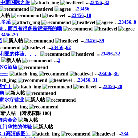
#中豪国际之旅
...
2
3
4
5
6
..
32
...
2
3
4
5
6
...
2
3
4
5
6
..
10
又多采
...
2
3
4
5
6
..
8
嫩妹，而且有很多是很漂亮的哦
2
3
4
5
6
..
20
觅
...
2
3
4
5
6
..
39
...
2
3
4
5
6
..
62
多利亚的体验、、、
...
2
3
4
5
6
..
32
...
2
NG酒店
~~
...
2
3
4
5
6
..
36
...
2
3
4
5
6
..
31
帮忙！
...
2
3
4
5
6
..
28
爽
家水疗营业
- [阅读权限
100
]
特莱金帝
江门华旅的体验
8（高清多图）
...
2
3
4