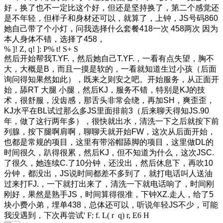
好，换了也不一定比这个好，但还是坚持换了，第二个感觉还
是不年轻，但样子和身材还可以，就算了，上钟，JS号码860
她自己带了个小灯，问我选择什么套餐418一次 458两次 因为
本人身体不错，选择了458，
% ]! Z, q! ]: P% t! S+ S
然后开始帮我T.YF.，然后她自己T.YF.，一看有点失望，胸不
大，大概是B，而且一摸是软的，一看就知道生过小孩（后面
询问得知果然如此），既来之则安之吧。开始服务，从正面开
始，舔RT 大腿 小腿，然后KJ，服务不错，特别是KJ的技
术，很舒服，没齿感，那舌头非常会绕，再加SH，爽歪歪，
KJ水平在BL试过那么多JS里面排前3（后来聊天得知JS.90
年，做了这行两年多），很快就出水，清洗一下之后就按下前
列腺，按下腿啊肩啊，聊聊天就开始FW，这次从后面开始，
也都是常规的项目，这里有带浴帽舔脚的项目，这里做DL的
时间很久，趴得很累，然后KJ，但不知道为什么，这次JSC.
了很久，她连续C.了10分钟，还没出，然后休息下，再吹10
分钟，都没出，JS说时间都差不多到了，就打电话叫人送油
过来打FJ.，一下就打出来了，清洗一下就电话响了，时间刚
刚好，果然是熟手JS，时间算得很准，下钟XZ.走人，给了5
块小费小弟，埋单438，总体还可以，听说年轻JS不少，可能
我没遇到，下次再尝试
' F; f. L( r q) r, E6 H