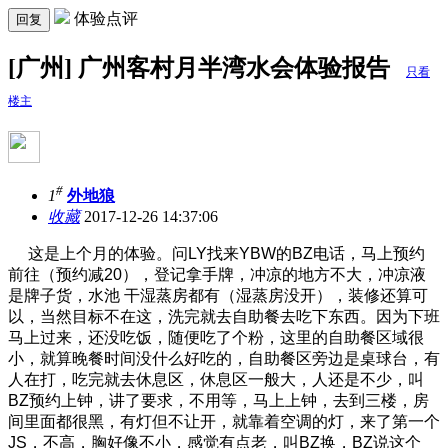
体验点评
回复
[广州] 广州客村月半湾水会体验报告
只看
楼主
#
1
外地狼
收藏
2017-12-26 14:37:06
这是上个月的体验。问LY找来YBW的BZ电话，马上预约
前往（预约减20），登记拿手牌，冲凉的地方不大，冲凉液
是牌子货，水池 干湿蒸房都有（湿蒸房没开），装修还算可
以，当然目标不在这，洗完就去自助餐去吃下东西。因为下班
马上过来，还没吃饭，随便吃了个粉，这里的自助餐区域很
小，就算晚餐时间没什么好吃的，自助餐区旁边是桌球台，有
人在打，吃完就去休息区，休息区一般大，人还是不少，叫
BZ预约上钟，讲了要求，不用等，马上上钟，去到三楼，房
间里面都很黑，有灯但不让开，就靠着空调的灯，来了第一个
JS，不高，
胸好像不小，感觉有点老，叫BZ换，BZ说这个