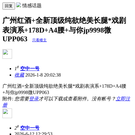
情感话题
回复
广州红酒+全新顶级纯欲绝美长腿*戏剧
表演系+178D+A4腰+与你jp9998微
UPP063
只看楼主
#
1
空中一号
收藏
2026-1-8 20:02:38
广州红酒+全新顶级纯欲绝美长腿*戏剧表演系+178D+A4腰
+与你jp9998微UPP063
附件:
您需要
登录
才可以下载或查看附件。没有帐号？
立即注
册
#
2
空中一号
2026-6-12 12:29:53